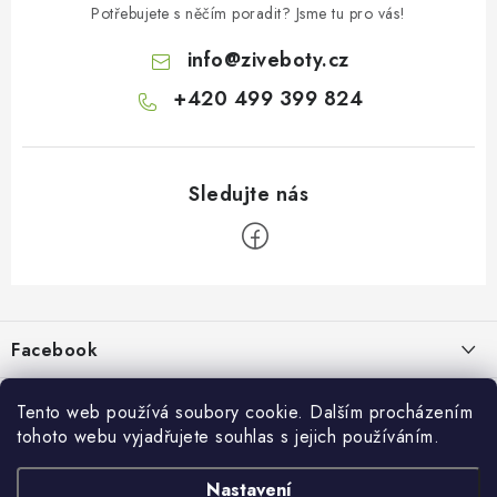
Potřebujete s něčím poradit? Jsme tu pro vás!
info
@
ziveboty.cz
+420 499 399 824
Z
á
p
Facebook
a
t
Informace pro vás
í
Tento web používá soubory cookie. Dalším procházením
tohoto webu vyjadřujete souhlas s jejich používáním.
Kontakty a kamenná prodejna
Přijímáme online platby
Nastavení
Hodnocení obchodu