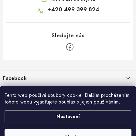
+420 499 399 824
Z
á
p
Facebook
a
t
Informace pro vás
í
Tento web používá soubory cookie. Dalším procházením
tohoto webu vyjadřujete souhlas s jejich používáním.
Kontakty a kamenná prodejna
Přijímáme online platby
Nastavení
Hodnocení obchodu
Ochrana osobních údaju
Obchodní podmínky
Vrácení a reklamace