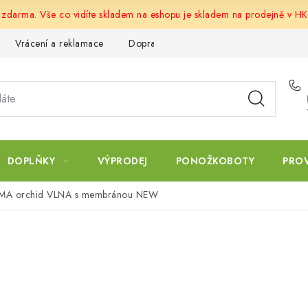
u zdarma. Vše co vidíte skladem na eshopu je skladem na prodejně v HK
Vrácení a reklamace
Doprava a platba
Obchodní podmín
DOPLŇKY
VÝPRODEJ
PONOŽKOBOTY
PRO
ZIMA orchid VLNA s membránou NEW