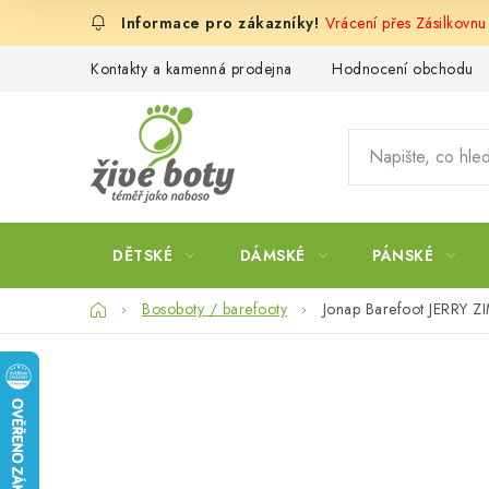
Přejít
Vrácení přes Zásilkovn
na
obsah
Kontakty a kamenná prodejna
Hodnocení obchodu
DĚTSKÉ
DÁMSKÉ
PÁNSKÉ
Domů
Bosoboty / barefooty
Jonap Barefoot JERRY 