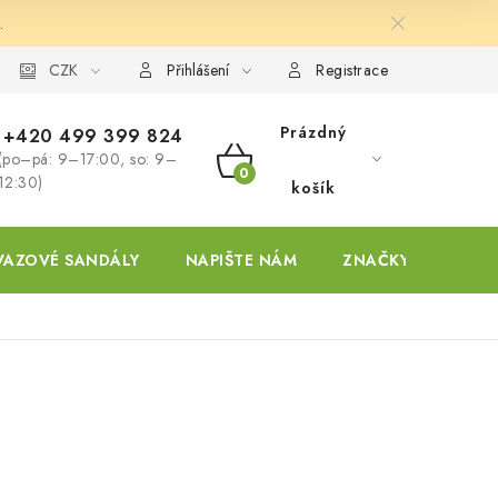
.
ky
CZK
Přihlášení
Registrace
Prázdný
+420 499 399 824
(po–pá: 9–17:00, so: 9–
NÁKUPNÍ
12:30)
košík
KOŠÍK
VAZOVÉ SANDÁLY
NAPIŠTE NÁM
ZNAČKY