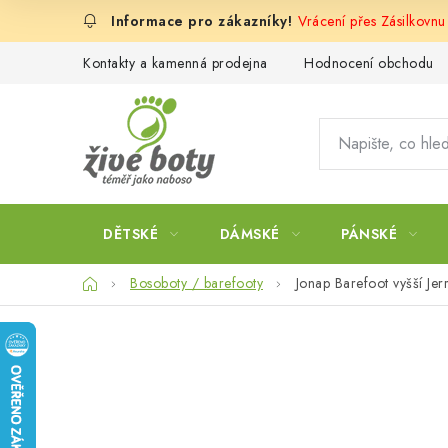
Přejít
Vrácení přes Zásilkovn
na
obsah
Kontakty a kamenná prodejna
Hodnocení obchodu
DĚTSKÉ
DÁMSKÉ
PÁNSKÉ
Domů
Bosoboty / barefooty
Jonap Barefoot vyšší J