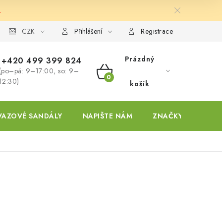
.
ky
CZK
Přihlášení
Registrace
Prázdný
+420 499 399 824
(po–pá: 9–17:00, so: 9–
NÁKUPNÍ
12:30)
košík
KOŠÍK
VAZOVÉ SANDÁLY
NAPIŠTE NÁM
ZNAČKY