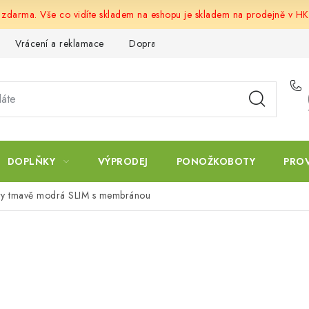
u zdarma. Vše co vidíte skladem na eshopu je skladem na prodejně v HK
Vrácení a reklamace
Doprava a platba
Obchodní podmín
DOPLŇKY
VÝPRODEJ
PONOŽKOBOTY
PRO
erry tmavě modrá SLIM s membránou