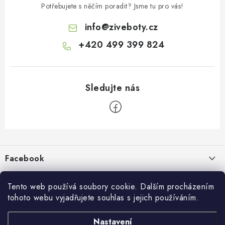
Potřebujete s něčím poradit? Jsme tu pro vás!
info
@
ziveboty.cz
+420 499 399 824
Z
á
p
Facebook
a
t
Informace pro vás
í
Tento web používá soubory cookie. Dalším procházením
tohoto webu vyjadřujete souhlas s jejich používáním.
Kontakty a kamenná prodejna
Přijímáme online platby
Nastavení
Hodnocení obchodu