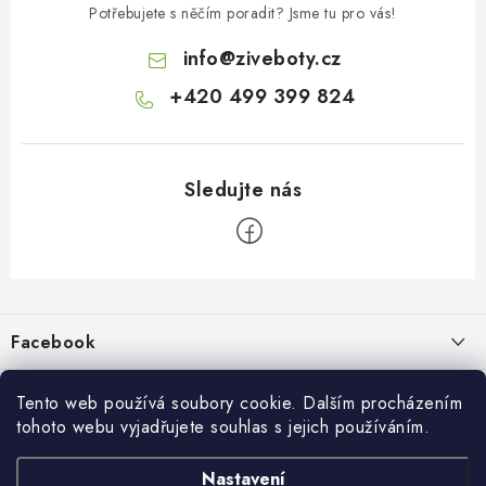
Potřebujete s něčím poradit? Jsme tu pro vás!
info
@
ziveboty.cz
+420 499 399 824
Z
á
p
Facebook
a
t
Informace pro vás
í
Tento web používá soubory cookie. Dalším procházením
tohoto webu vyjadřujete souhlas s jejich používáním.
Kontakty a kamenná prodejna
Přijímáme online platby
Nastavení
Hodnocení obchodu