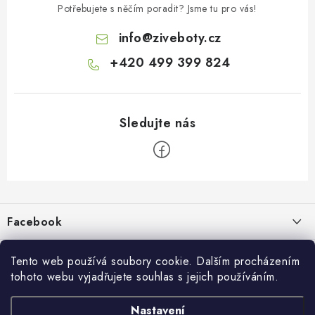
Potřebujete s něčím poradit? Jsme tu pro vás!
info
@
ziveboty.cz
+420 499 399 824
Z
á
p
Facebook
a
t
Informace pro vás
í
Tento web používá soubory cookie. Dalším procházením
tohoto webu vyjadřujete souhlas s jejich používáním.
Kontakty a kamenná prodejna
Přijímáme online platby
Nastavení
Hodnocení obchodu