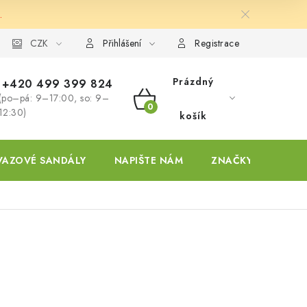
.
ky
CZK
Přihlášení
Registrace
Prázdný
+420 499 399 824
(po–pá: 9–17:00, so: 9–
NÁKUPNÍ
12:30)
košík
KOŠÍK
VAZOVÉ SANDÁLY
NAPIŠTE NÁM
ZNAČKY