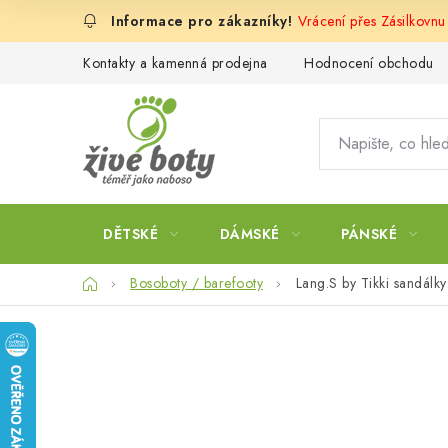
Přejít
Vrácení přes Zásilkovn
na
obsah
Kontakty a kamenná prodejna
Hodnocení obchodu
DĚTSKÉ
DÁMSKÉ
PÁNSKÉ
Domů
Bosoboty / barefooty
Lang.S by Tikki sandálk