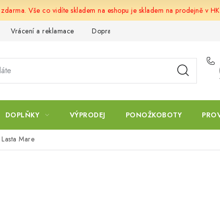
u zdarma. Vše co vidíte skladem na eshopu je skladem na prodejně v HK
Vrácení a reklamace
Doprava a platba
Obchodní podmín
DOPLŇKY
VÝPRODEJ
PONOŽKOBOTY
PRO
y Lasta Mare