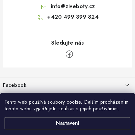
info
@
ziveboty.cz
+420 499 399 824
Z
á
p
Facebook
a
t
Informace pro vás
í
Tento web používá soubory cookie. Dalším procházením
tohoto webu vyjadřujete souhlas s jejich používáním.
Kontakty a kamenná prodejna
Přijímáme online platby
Nastavení
Hodnocení obchodu
Ochrana osobních údaju
Obchodní podmínky