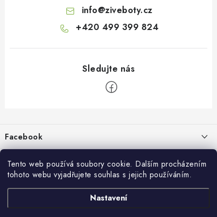
info
@
ziveboty.cz
+420 499 399 824
Z
á
p
Facebook
a
t
Informace pro vás
í
Tento web používá soubory cookie. Dalším procházením
tohoto webu vyjadřujete souhlas s jejich používáním.
Kontakty a kamenná prodejna
Přijímáme online platby
Nastavení
Hodnocení obchodu
Ochrana osobních údaju
Obchodní podmínky