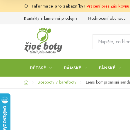
Přejít
Vrácení přes Zásilkovn
na
obsah
Kontakty a kamenná prodejna
Hodnocení obchodu
DĚTSKÉ
DÁMSKÉ
PÁNSKÉ
Domů
Bosoboty / barefooty
Lems kompromisní sandá