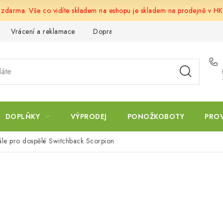
u zdarma. Vše co vidíte skladem na eshopu je skladem na prodejně v HK
Vrácení a reklamace
Doprava a platba
Obchodní podmín
DOPLŇKY
VÝPRODEJ
PONOŽKOBOTY
PRO
le pro dospělé Switchback Scorpion