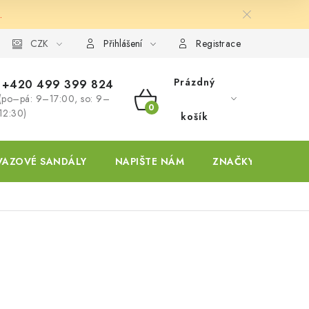
.
ky
CZK
Přihlášení
Registrace
Prázdný
+420 499 399 824
(po–pá: 9–17:00, so: 9–
NÁKUPNÍ
12:30)
košík
KOŠÍK
VAZOVÉ SANDÁLY
NAPIŠTE NÁM
ZNAČKY