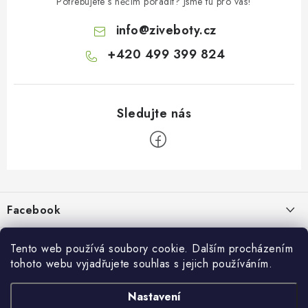
Potřebujete s něčím poradit? Jsme tu pro vás!
info
@
ziveboty.cz
+420 499 399 824
Z
á
p
Facebook
a
t
Informace pro vás
í
Tento web používá soubory cookie. Dalším procházením
tohoto webu vyjadřujete souhlas s jejich používáním.
Kontakty a kamenná prodejna
Přijímáme online platby
Nastavení
Hodnocení obchodu