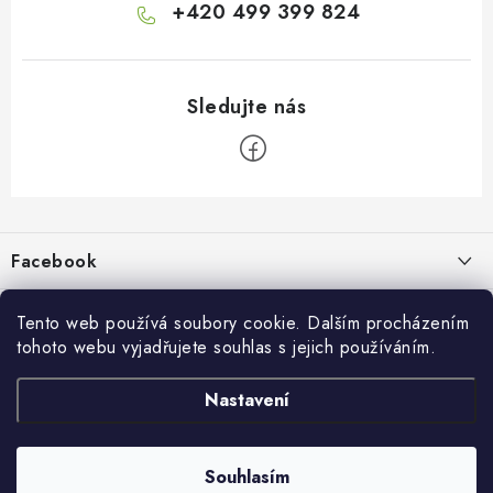
+420 499 399 824
Z
á
p
Facebook
a
t
Informace pro vás
í
Tento web používá soubory cookie. Dalším procházením
tohoto webu vyjadřujete souhlas s jejich používáním.
Kontakty a kamenná prodejna
Přijímáme online platby
Nastavení
Hodnocení obchodu
Ochrana osobních údaju
Obchodní podmínky
Vrácení a reklamace
Souhlasím
Copyright 2026
živé boty
. Všechna práva vyhrazena.
Doprava a platba