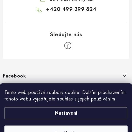
+420 499 399 824
Z
á
p
Facebook
a
t
Informace pro vás
í
Tento web používá soubory cookie. Dalším procházením
tohoto webu vyjadřujete souhlas s jejich používáním.
Kontakty a kamenná prodejna
Přijímáme online platby
Nastavení
Hodnocení obchodu
Ochrana osobních údaju
Obchodní podmínky
Vrácení a reklamace