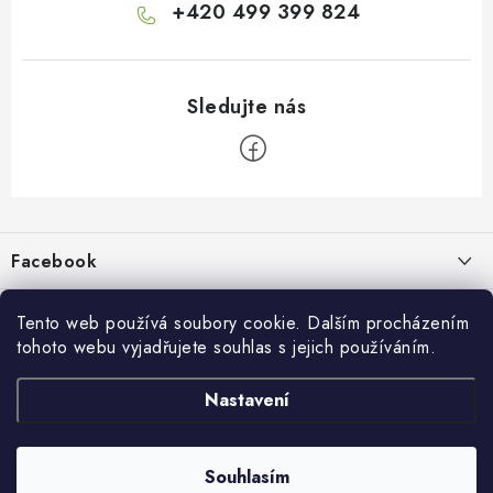
+420 499 399 824
Z
á
p
Facebook
a
t
Informace pro vás
í
Tento web používá soubory cookie. Dalším procházením
tohoto webu vyjadřujete souhlas s jejich používáním.
Kontakty a kamenná prodejna
Přijímáme online platby
Nastavení
Hodnocení obchodu
Ochrana osobních údaju
Obchodní podmínky
Vrácení a reklamace
Souhlasím
Copyright 2026
živé boty
. Všechna práva vyhrazena.
Doprava a platba