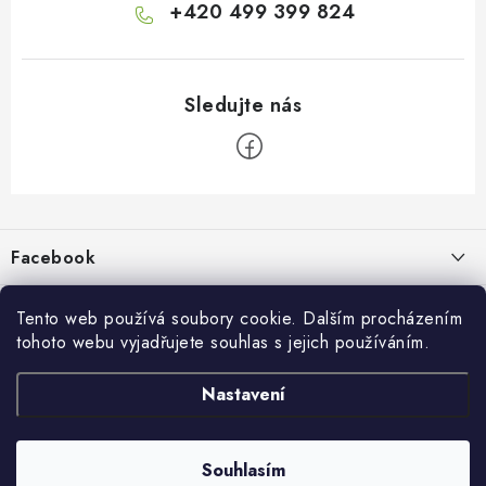
+420 499 399 824
Z
á
p
Facebook
a
t
Informace pro vás
í
Tento web používá soubory cookie. Dalším procházením
tohoto webu vyjadřujete souhlas s jejich používáním.
Kontakty a kamenná prodejna
Přijímáme online platby
Nastavení
Hodnocení obchodu
Ochrana osobních údaju
Obchodní podmínky
Vrácení a reklamace
Souhlasím
Copyright 2026
živé boty
. Všechna práva vyhrazena.
Doprava a platba