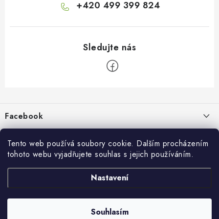
+420 499 399 824
Z
á
p
Facebook
a
t
Informace pro vás
í
Tento web používá soubory cookie. Dalším procházením
tohoto webu vyjadřujete souhlas s jejich používáním.
Kontakty a kamenná prodejna
Přijímáme online platby
Nastavení
Hodnocení obchodu
Ochrana osobních údaju
Obchodní podmínky
Vrácení a reklamace
Souhlasím
Copyright 2026
živé boty
. Všechna práva vyhrazena.
Doprava a platba