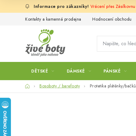
Přejít
Vrácení přes Zásilkovnu
na
obsah
Kontakty a kamenná prodejna
Hodnocení obchodu
DĚTSKÉ
DÁMSKÉ
PÁNSKÉ
Domů
Bosoboty / barefooty
Protetika plátěnky/bačk