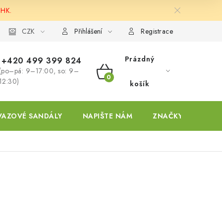
 HK.
ky
CZK
Přihlášení
Registrace
Prázdný
+420 499 399 824
(po–pá: 9–17:00, so: 9–
NÁKUPNÍ
12:30)
košík
KOŠÍK
VAZOVÉ SANDÁLY
NAPIŠTE NÁM
ZNAČKY