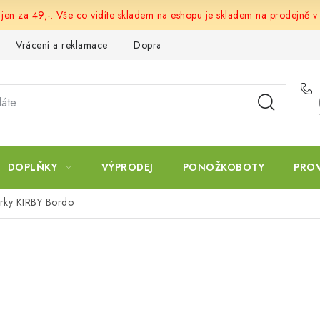
 jen za 49,-. Vše co vidíte skladem na eshopu je skladem na prodejně v
Vrácení a reklamace
Doprava a platba
Obchodní podmín
DOPLŇKY
VÝPRODEJ
PONOŽKOBOTY
PRO
ůrky KIRBY Bordo