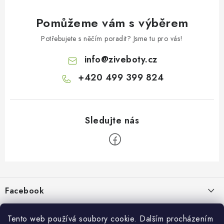
Pomůžeme vám s výběrem
Potřebujete s něčím poradit? Jsme tu pro vás!
info
@
ziveboty.cz
+420 499 399 824
Z
á
p
Facebook
a
t
Informace pro vás
í
Tento web používá soubory cookie. Dalším procházením