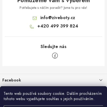
Pomůžeme vám s výběrem
Potřebujete s něčím poradit? Jsme tu pro vás!
info
@
ziveboty.cz
+420 499 399 824
Z
á
p
Facebook
a
t
Informace pro vás
í
Tento web používá soubory cookie. Dalším procházením
tohoto webu vyjadřujete souhlas s jejich používáním.
Kontakty a kamenná prodejna
Přijímáme online platby