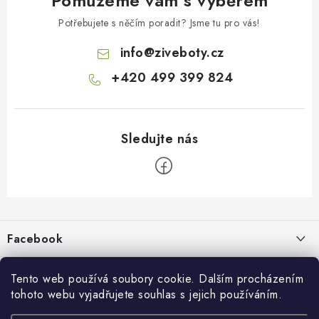
Pomůžeme vám s výběrem
Potřebujete s něčím poradit? Jsme tu pro vás!
info
@
ziveboty.cz
+420 499 399 824
Z
á
p
Facebook
a
t
Informace pro vás
í
Tento web používá soubory cookie. Dalším procházením
tohoto webu vyjadřujete souhlas s jejich používáním.
Kontakty a kamenná prodejna
Přijímáme online platby