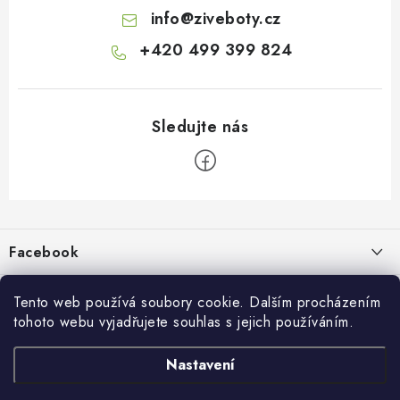
info
@
ziveboty.cz
+420 499 399 824
Z
á
p
Facebook
a
t
Informace pro vás
í
Tento web používá soubory cookie. Dalším procházením
tohoto webu vyjadřujete souhlas s jejich používáním.
Kontakty a kamenná prodejna
Přijímáme online platby
Nastavení
Hodnocení obchodu
Ochrana osobních údaju
Obchodní podmínky