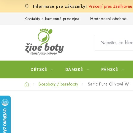
Přejít
Vrácení přes Zásilkovnu
na
obsah
Kontakty a kamenná prodejna
Hodnocení obchodu
DĚTSKÉ
DÁMSKÉ
PÁNSKÉ
Domů
Bosoboty / barefooty
Saltic Fura Olivová W