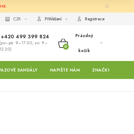
 HK.
ky
CZK
Přihlášení
Registrace
Prázdný
+420 499 399 824
(po–pá: 9–17:00, so: 9–
NÁKUPNÍ
12:30)
košík
KOŠÍK
VAZOVÉ SANDÁLY
NAPIŠTE NÁM
ZNAČKY