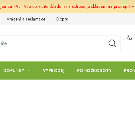
 jen za 49,-. Vše co vidíte skladem na eshopu je skladem na prodejně v
Vrácení a reklamace
Doprava a platba
Obchodní podmín
DOPLŇKY
VÝPRODEJ
PONOŽKOBOTY
PRO