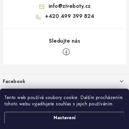
info
@
ziveboty.cz
+420 499 399 824
Z
á
p
Facebook
a
t
Informace pro vás
í
Tento web používá soubory cookie. Dalším procházením
tohoto webu vyjadřujete souhlas s jejich používáním.
Kontakty a kamenná prodejna
Přijímáme online platby
Nastavení
Hodnocení obchodu
Ochrana osobních údaju
Obchodní podmínky