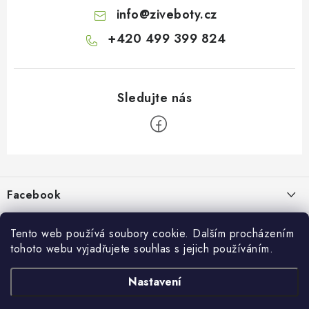
info
@
ziveboty.cz
+420 499 399 824
Z
á
p
Facebook
a
t
Informace pro vás
í
Tento web používá soubory cookie. Dalším procházením
tohoto webu vyjadřujete souhlas s jejich používáním.
Kontakty a kamenná prodejna
Přijímáme online platby
Nastavení
Hodnocení obchodu
Ochrana osobních údaju
Obchodní podmínky