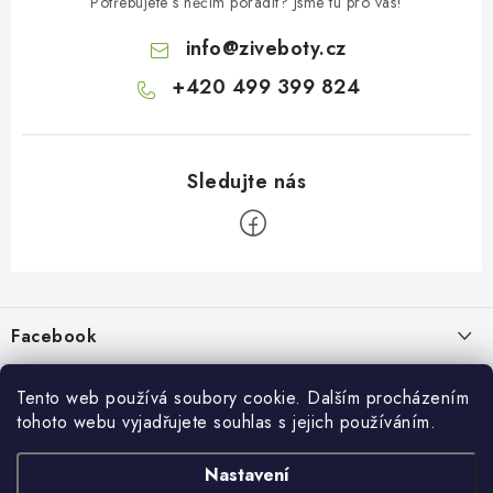
Potřebujete s něčím poradit? Jsme tu pro vás!
info
@
ziveboty.cz
+420 499 399 824
Z
á
p
Facebook
a
t
Informace pro vás
í
Tento web používá soubory cookie. Dalším procházením
tohoto webu vyjadřujete souhlas s jejich používáním.
Kontakty a kamenná prodejna
Přijímáme online platby
Nastavení
Hodnocení obchodu