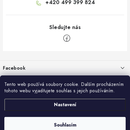
+420 499 399 824
Z
á
p
Facebook
a
t
Informace pro vás
í
Tento web používá soubory cookie. Dalším procházením
tohoto webu vyjadřujete souhlas s jejich používáním.
Kontakty a kamenná prodejna
Přijímáme online platby
Nastavení
Hodnocení obchodu
Ochrana osobních údaju
Obchodní podmínky
Vrácení a reklamace
Souhlasím
Copyright 2026
živé boty
. Všechna práva vyhrazena.
Doprava a platba