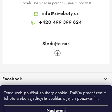
Potřebujete s něčím poradit? Jsme tu pro vás!
info
@
ziveboty.cz
+420 499 399 824
Z
á
p
Facebook
a
t
Informace pro vás
í
Tento web používá soubory cookie. Dalším procházením
tohoto webu vyjadřujete souhlas s jejich používáním.
Kontakty a kamenná prodejna
Přijímáme online platby
Nastavení
Hodnocení obchodu