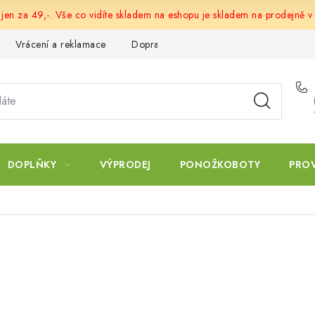
 jen za 49,-. Vše co vidíte skladem na eshopu je skladem na prodejně v
Vrácení a reklamace
Doprava a platba
Obchodní podmín
DOPLŇKY
VÝPRODEJ
PONOŽKOBOTY
PRO