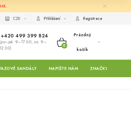
 HK.
ky
CZK
Přihlášení
Registrace
Prázdný
+420 499 399 824
(po–pá: 9–17:00, so: 9–
NÁKUPNÍ
12:30)
košík
KOŠÍK
VAZOVÉ SANDÁLY
NAPIŠTE NÁM
ZNAČKY