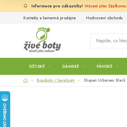
Přejít
Vrácení přes Zásilkovnu
na
obsah
Kontakty a kamenná prodejna
Hodnocení obchodu
DĚTSKÉ
DÁMSKÉ
PÁNSKÉ
Domů
Bosoboty / barefooty
Shapen Urbaneer Black