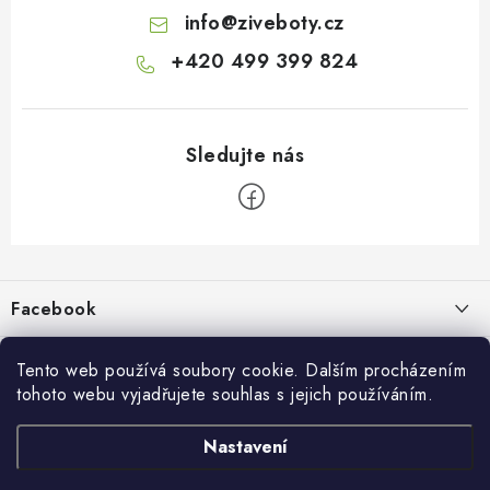
info
@
ziveboty.cz
+420 499 399 824
Z
á
p
Facebook
a
t
Informace pro vás
í
Tento web používá soubory cookie. Dalším procházením
tohoto webu vyjadřujete souhlas s jejich používáním.
Kontakty a kamenná prodejna
Přijímáme online platby
Nastavení
Hodnocení obchodu
Ochrana osobních údaju
Obchodní podmínky