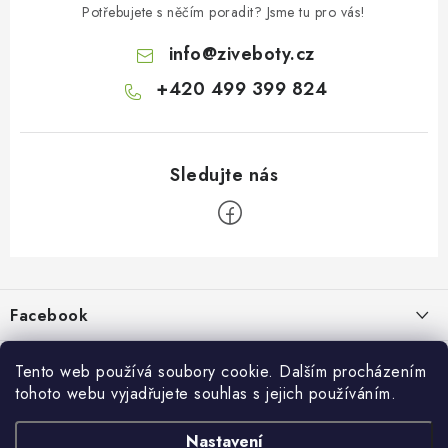
Potřebujete s něčím poradit? Jsme tu pro vás!
info
@
ziveboty.cz
+420 499 399 824
Z
á
p
Facebook
a
t
Informace pro vás
í
Tento web používá soubory cookie. Dalším procházením
tohoto webu vyjadřujete souhlas s jejich používáním.
Kontakty a kamenná prodejna
Přijímáme online platby
Nastavení
Hodnocení obchodu