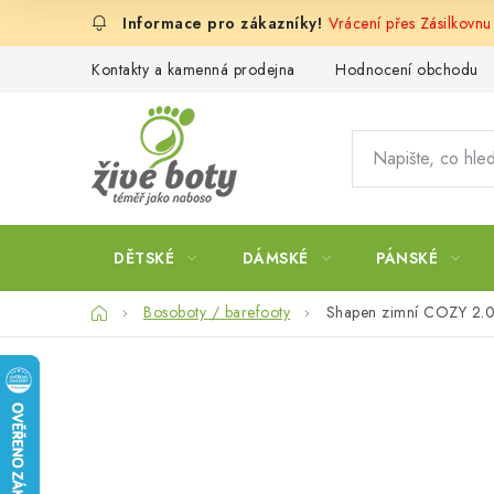
Přejít
Vrácení přes Zásilkovnu
na
obsah
Kontakty a kamenná prodejna
Hodnocení obchodu
DĚTSKÉ
DÁMSKÉ
PÁNSKÉ
Domů
Bosoboty / barefooty
Shapen zimní COZY 2.0