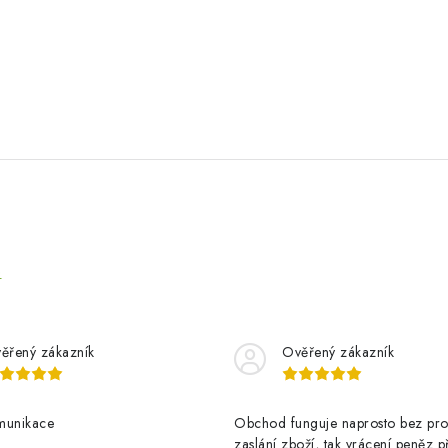
e
ěřený zákazník
Ověřený zákazník
munikace
Obchod funguje naprosto bez pro
zaslání zboží, tak vrácení peněz p