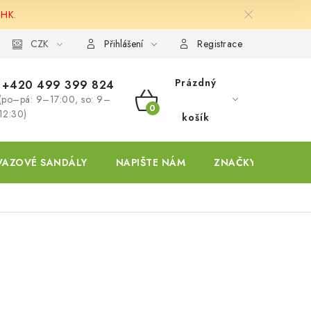
 HK.
ky
CZK
Přihlášení
Registrace
Prázdný
+420 499 399 824
(po–pá: 9–17:00, so: 9–
NÁKUPNÍ
12:30)
košík
KOŠÍK
VAZOVÉ SANDÁLY
NAPIŠTE NÁM
ZNAČKY