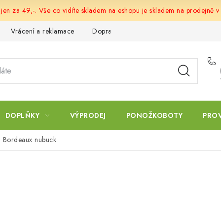
 jen za 49,-. Vše co vidíte skladem na eshopu je skladem na prodejně v
Vrácení a reklamace
Doprava a platba
Obchodní podmín
DOPLŇKY
VÝPRODEJ
PONOŽKOBOTY
PRO
 Bordeaux nubuck