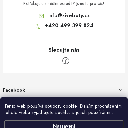
Potřebujete s něčím poradit? Jsme tu pro vás!
info
@
ziveboty.cz
+420 499 399 824
Z
á
p
Facebook
a
t
Informace pro vás
í
Tento web používá soubory cookie. Dalším procházením
tohoto webu vyjadřujete souhlas s jejich používáním.
Kontakty a kamenná prodejna
Přijímáme online platby
Nastavení
Hodnocení obchodu