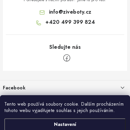
info
@
ziveboty.cz
+420 499 399 824
Z
á
p
Facebook
a
t
Informace pro vás
í
Tento web používá soubory cookie. Dalším procházením
tohoto webu vyjadřujete souhlas s jejich používáním.
Kontakty a kamenná prodejna
Přijímáme online platby
Nastavení
Hodnocení obchodu
Ochrana osobních údaju
Obchodní podmínky