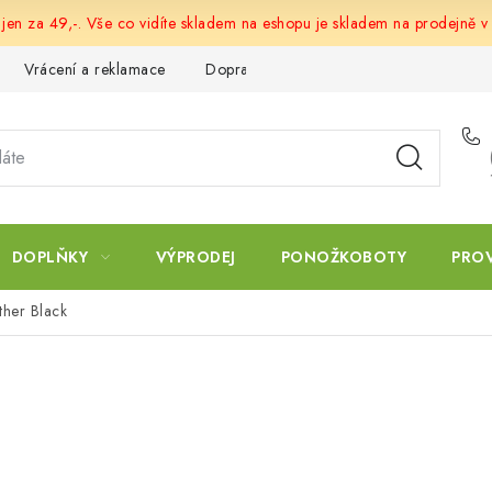
 jen za 49,-. Vše co vidíte skladem na eshopu je skladem na prodejně v
Vrácení a reklamace
Doprava a platba
Obchodní podmín
DOPLŇKY
VÝPRODEJ
PONOŽKOBOTY
PRO
her Black