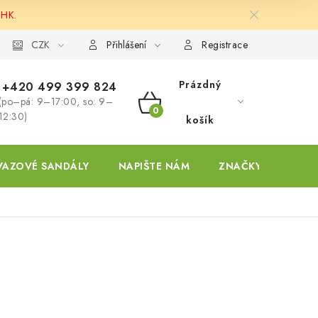
 HK.
ky
CZK
Přihlášení
Registrace
Prázdný
+420 499 399 824
(po–pá: 9–17:00, so: 9–
NÁKUPNÍ
12:30)
košík
KOŠÍK
VAZOVÉ SANDÁLY
NAPIŠTE NÁM
ZNAČKY