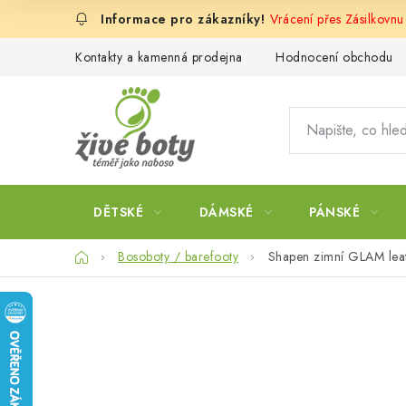
Přejít
Vrácení přes Zásilkovnu
na
obsah
Kontakty a kamenná prodejna
Hodnocení obchodu
DĚTSKÉ
DÁMSKÉ
PÁNSKÉ
Domů
Bosoboty / barefooty
Shapen zimní GLAM leat