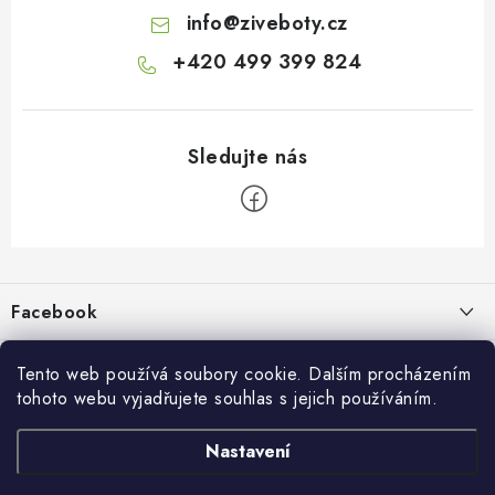
info
@
ziveboty.cz
+420 499 399 824
Z
á
p
Facebook
a
t
Informace pro vás
í
Tento web používá soubory cookie. Dalším procházením
tohoto webu vyjadřujete souhlas s jejich používáním.
Kontakty a kamenná prodejna
Přijímáme online platby
Nastavení
Hodnocení obchodu
Ochrana osobních údaju
Obchodní podmínky