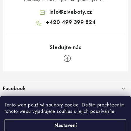
info
@
ziveboty.cz
+420 499 399 824
Z
á
p
Facebook
a
t
Informace pro vás
í
Tento web používá soubory cookie. Dalším procházením
tohoto webu vyjadřujete souhlas s jejich používáním.
Kontakty a kamenná prodejna
Přijímáme online platby
Nastavení
Hodnocení obchodu
Ochrana osobních údaju
Obchodní podmínky