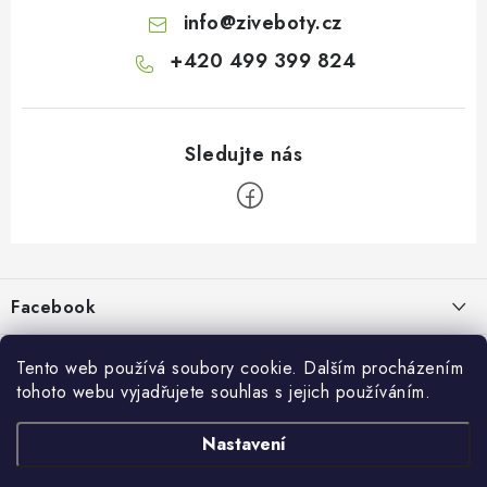
info
@
ziveboty.cz
+420 499 399 824
Z
á
p
Facebook
a
t
Informace pro vás
í
Tento web používá soubory cookie. Dalším procházením
tohoto webu vyjadřujete souhlas s jejich používáním.
Kontakty a kamenná prodejna
Přijímáme online platby
Nastavení
Hodnocení obchodu
Ochrana osobních údaju
Obchodní podmínky