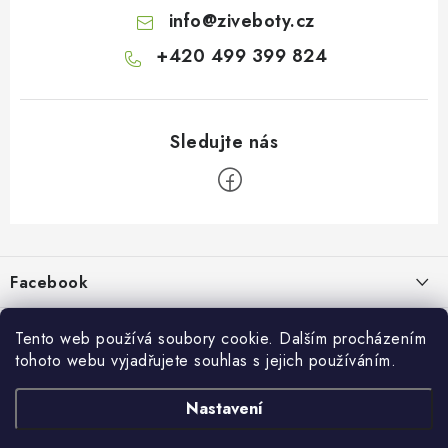
info
@
ziveboty.cz
+420 499 399 824
Z
á
p
Facebook
a
t
Informace pro vás
í
Tento web používá soubory cookie. Dalším procházením
tohoto webu vyjadřujete souhlas s jejich používáním.
Kontakty a kamenná prodejna
Přijímáme online platby
Nastavení
Hodnocení obchodu
Ochrana osobních údaju
Obchodní podmínky