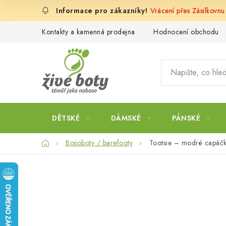
Přejít
Vrácení přes Zásilkovnu
na
obsah
Kontakty a kamenná prodejna
Hodnocení obchodu
DĚTSKÉ
DÁMSKÉ
PÁNSKÉ
Domů
Bosoboty / barefooty
Tootsie – modré capáčk