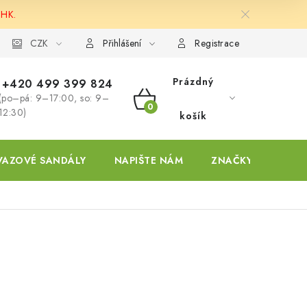
 HK.
ky
CZK
Přihlášení
Registrace
Prázdný
+420 499 399 824
(po–pá: 9–17:00, so: 9–
NÁKUPNÍ
12:30)
košík
KOŠÍK
VAZOVÉ SANDÁLY
NAPIŠTE NÁM
ZNAČKY