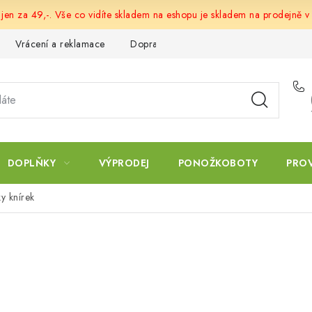
 jen za 49,-. Vše co vidíte skladem na eshopu je skladem na prodejně v
Vrácení a reklamace
Doprava a platba
Obchodní podmín
DOPLŇKY
VÝPRODEJ
PONOŽKOBOTY
PRO
y knírek