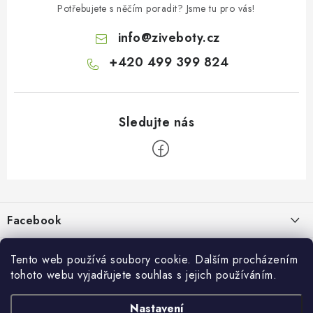
Potřebujete s něčím poradit? Jsme tu pro vás!
info
@
ziveboty.cz
+420 499 399 824
Z
á
p
Facebook
a
t
Informace pro vás
í
Tento web používá soubory cookie. Dalším procházením
tohoto webu vyjadřujete souhlas s jejich používáním.
Kontakty a kamenná prodejna
Přijímáme online platby
Nastavení
Hodnocení obchodu