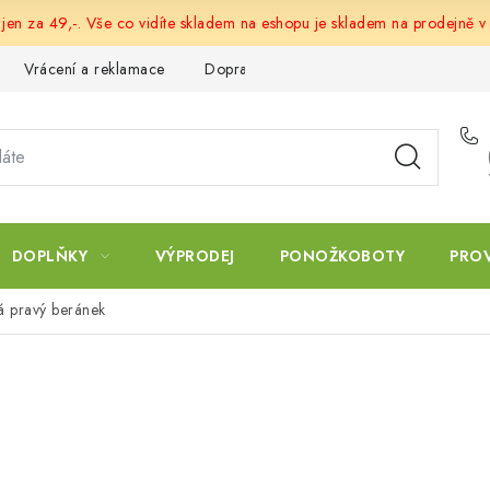
 jen za 49,-. Vše co vidíte skladem na eshopu je skladem na prodejně v
Vrácení a reklamace
Doprava a platba
Obchodní podmín
DOPLŇKY
VÝPRODEJ
PONOŽKOBOTY
PRO
á pravý beránek