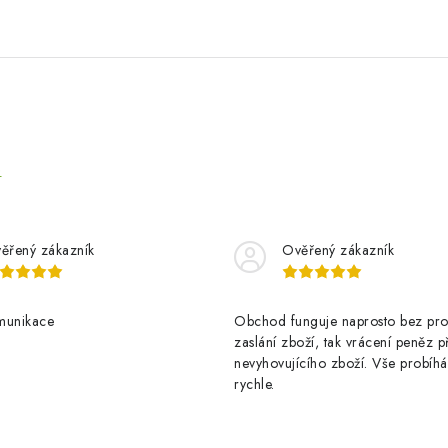
e
ěřený zákazník
Ověřený zákazník
munikace
Obchod funguje naprosto bez pro
zaslání zboží, tak vrácení peněz p
nevyhovujícího zboží. Vše probíhá
rychle.