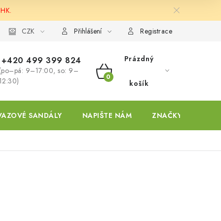
 HK.
ky
CZK
Přihlášení
Registrace
Prázdný
+420 499 399 824
(po–pá: 9–17:00, so: 9–
NÁKUPNÍ
12:30)
košík
KOŠÍK
VAZOVÉ SANDÁLY
NAPIŠTE NÁM
ZNAČKY