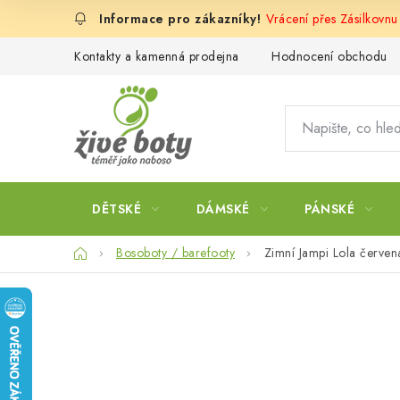
Přejít
Vrácení přes Zásilkovnu
na
obsah
Kontakty a kamenná prodejna
Hodnocení obchodu
DĚTSKÉ
DÁMSKÉ
PÁNSKÉ
Domů
Bosoboty / barefooty
Zimní Jampi Lola červen