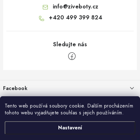
info
@
ziveboty.cz
+420 499 399 824
Z
á
p
Facebook
a
t
Informace pro vás
í
Tento web používá soubory cookie. Dalším procházením
tohoto webu vyjadřujete souhlas s jejich používáním.
Kontakty a kamenná prodejna
Přijímáme online platby
Nastavení
Hodnocení obchodu
Ochrana osobních údaju
Obchodní podmínky