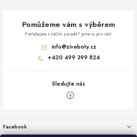
Pomůžeme vám s výběrem
Potřebujete s něčím poradit? Jsme tu pro vás!
info
@
ziveboty.cz
+420 499 399 824
Z
á
p
Facebook
a