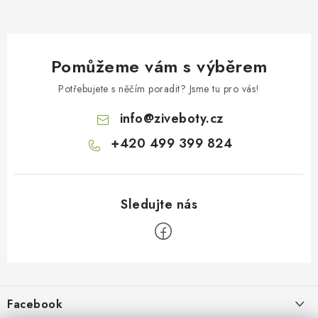
Pomůžeme vám s výběrem
Potřebujete s něčím poradit? Jsme tu pro vás!
info
@
ziveboty.cz
+420 499 399 824
Z
á
p
Facebook
a