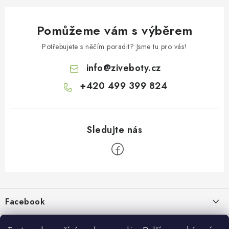
Pomůžeme vám s výběrem
Potřebujete s něčím poradit? Jsme tu pro vás!
info
@
ziveboty.cz
+420 499 399 824
Z
á
p
Facebook
a
t
Informace pro vás