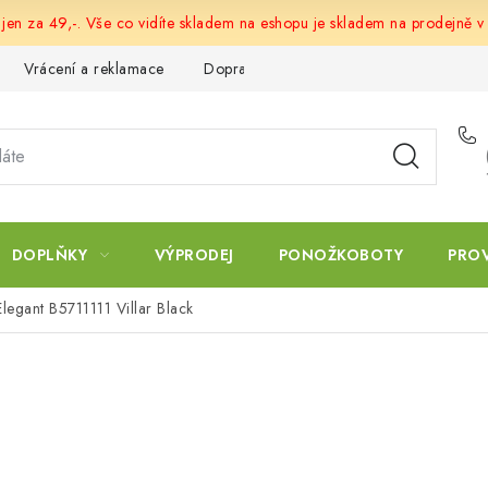
 jen za 49,-. Vše co vidíte skladem na eshopu je skladem na prodejně v
Vrácení a reklamace
Doprava a platba
Obchodní podmín
DOPLŇKY
VÝPRODEJ
PONOŽKOBOTY
PRO
legant B5711111 Villar Black