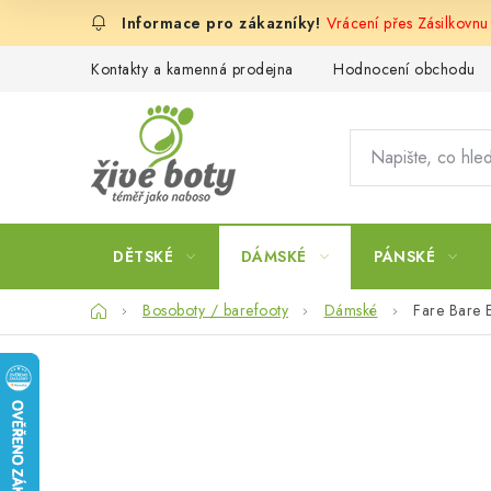
Přejít
Vrácení přes Zásilkovnu
na
obsah
Kontakty a kamenná prodejna
Hodnocení obchodu
DĚTSKÉ
DÁMSKÉ
PÁNSKÉ
Domů
Bosoboty / barefooty
Dámské
Fare Bare E