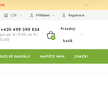
 HK.
ky
CZK
Přihlášení
Registrace
Prázdný
+420 499 399 824
(po–pá: 9–17:00, so: 9–
NÁKUPNÍ
12:30)
košík
KOŠÍK
VAZOVÉ SANDÁLY
NAPIŠTE NÁM
ZNAČKY