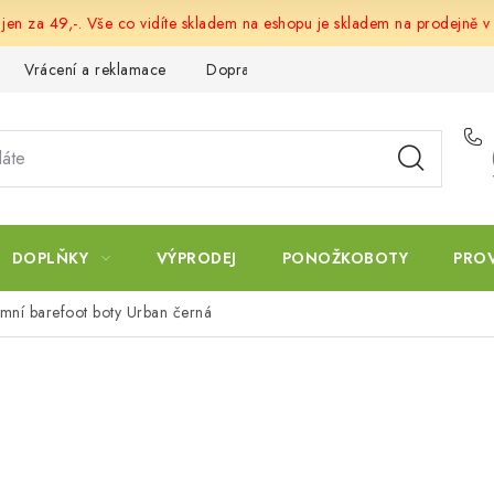
 jen za 49,-. Vše co vidíte skladem na eshopu je skladem na prodejně v
Vrácení a reklamace
Doprava a platba
Obchodní podmín
DOPLŇKY
VÝPRODEJ
PONOŽKOBOTY
PRO
imní barefoot boty Urban černá