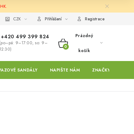
 HK.
ky
CZK
Přihlášení
Registrace
Prázdný
+420 499 399 824
(po–pá: 9–17:00, so: 9–
NÁKUPNÍ
12:30)
košík
KOŠÍK
VAZOVÉ SANDÁLY
NAPIŠTE NÁM
ZNAČKY