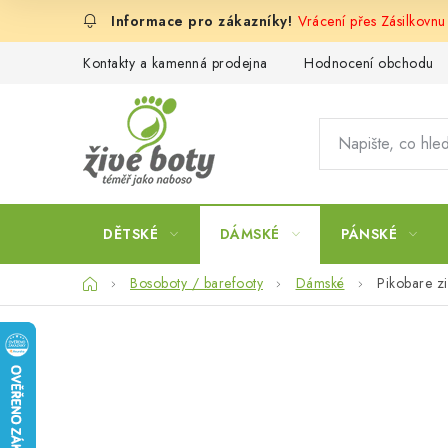
Přejít
Vrácení přes Zásilkovnu
na
obsah
Kontakty a kamenná prodejna
Hodnocení obchodu
DĚTSKÉ
DÁMSKÉ
PÁNSKÉ
Domů
Bosoboty / barefooty
Dámské
Pikobare z