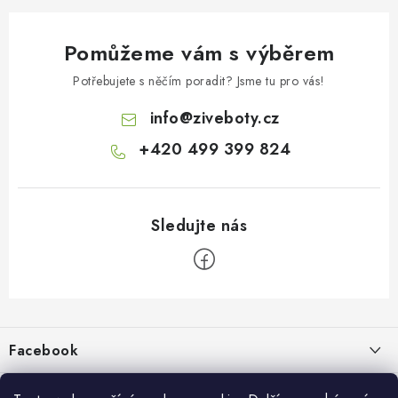
Pomůžeme vám s výběrem
Potřebujete s něčím poradit? Jsme tu pro vás!
info
@
ziveboty.cz
+420 499 399 824
Z
á
p
Facebook
a
t
Informace pro vás