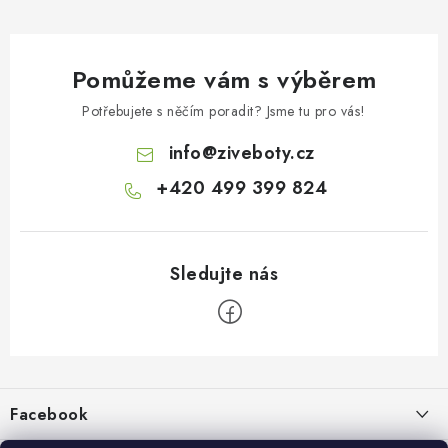
Pomůžeme vám s výběrem
Potřebujete s něčím poradit? Jsme tu pro vás!
info
@
ziveboty.cz
+420 499 399 824
Z
á
p
Facebook
a